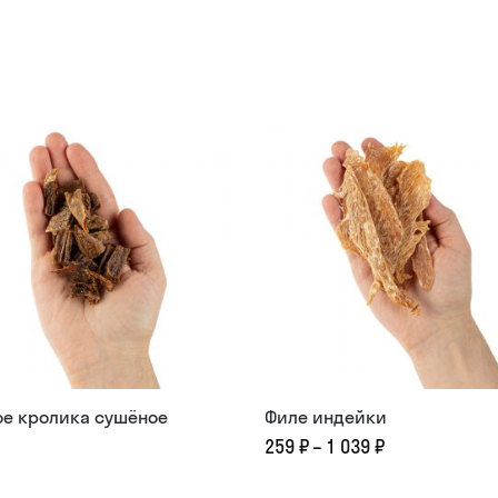
ое кролика сушёное
Филе индейки
259
₽
–
1 039
₽