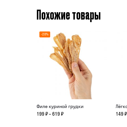
Похожие товары
-20%
Филе куриной грудки
Лёгк
199
₽
–
619
₽
149
₽