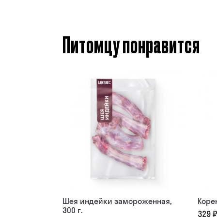
Питомцу понравится
Шея индейки замороженная,
Корен
300 г.
329
₽