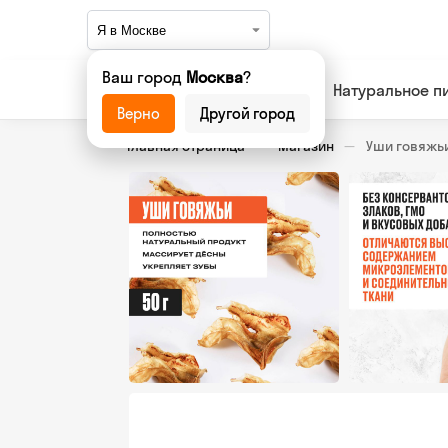
Ваш город
Москва
?
Натуральное п
Верно
Другой город
Главная страница
Магазин
Уши говяжьи,
—
—