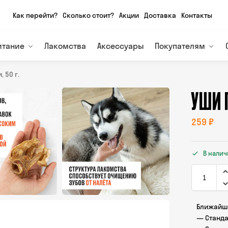
Как перейти?
Сколько стоит?
Акции
Доставка
Контакты
итание
Лакомства
Аксессуары
Покупателям
 50 г.
УШИ 
259
₽
В нали
Ближайша
— Станда