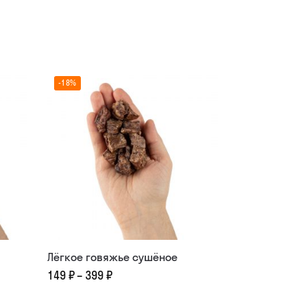
-18%
Лёгкое говяжье сушёное
149
₽
–
399
₽