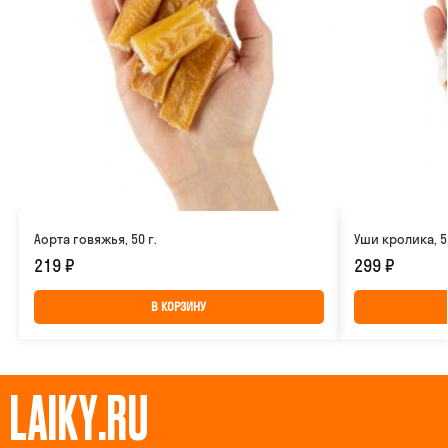
Аорта говяжья, 50 г.
Уши кролика, 50
219
₽
299
₽
В КОРЗИНУ
LAIKY.RU