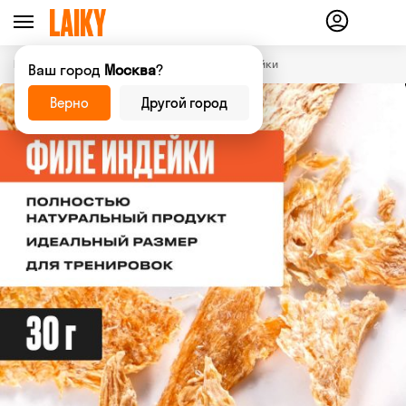
Главная страница
Магазин
Филе индейки
—
—
Ваш город
Москва
?
Верно
Другой город