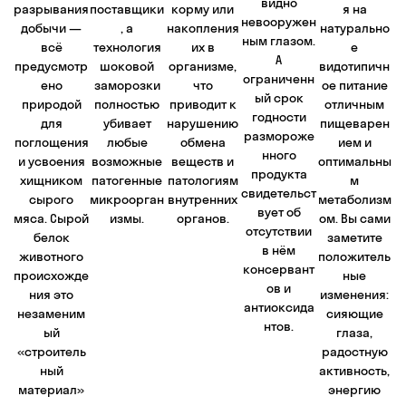
видно
разрывания
поставщики
корму или
я на
невооружен
добычи —
, а
накопления
натурально
ным глазом.
всё
технология
их в
е
А
предусмотр
шоковой
организме,
видотипичн
ограниченн
ено
заморозки
что
ое питание
ый срок
природой
полностью
приводит к
отличным
годности
для
убивает
нарушению
пищеварен
размороже
поглощения
любые
обмена
ием и
нного
и усвоения
возможные
веществ и
оптимальны
продукта
хищником
патогенные
патологиям
м
свидетельст
сырого
микроорган
внутренних
метаболизм
вует об
мяса. Сырой
измы.
органов.
ом. Вы сами
отсутствии
белок
заметите
в нём
животного
положитель
консервант
происхожде
ные
ов и
ния это
изменения:
антиоксида
незаменим
сияющие
нтов.
ый
глаза,
«строитель
радостную
ный
активность,
материал»
энергию