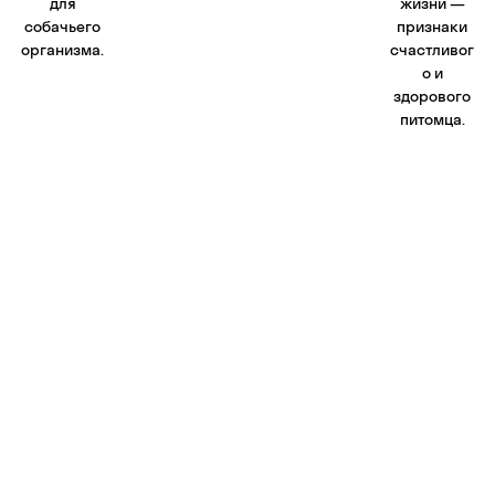
для
жизни —
собачьего
признаки
организма.
счастливог
о и
здорового
питомца.
В корзину
Похожие товары