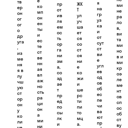
е
тв
я
пр
ЖК
ми
ко
ер
на
от
Т
не
мп
он
гр
ив
ул
ра
он
ог
уз
ля
уч
ло
ен
ог
ка
ем
ша
в,
ты
о
и
ос
ет
ви
и
др
от
ть
ся
та
ес
уга
сут
ор
со
ми
те
,
ст
га
ст
но
ст
из
ви
ни
оя
в и
ве
ме
е
зм
ни
ми
нн
ня
угл
а,
е
кр
ая
я в
ев
со
ко
оэ
вл
лу
од
зд
жи
ле
аж
чш
ов
ае
и
ме
но
ую
об
т
ше
нт
сть
ст
ес
пр
рс
ов
ра
ор
пе
ед
ти
сп
ци
он
чи
по
пи
ос
он
у
ва
сы
то
об
а
ко
ют
лк
мц
ст
ми
ли
пр
и
а.
ву
ни
че