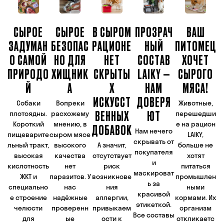
СЫРОЕ
СЫРОЕ
В СЫРОМ
ПРОЗРАЧ
ВАШ
ЗАДУМАН
БЕЗОПАС
РАЦИОНЕ
НЫЙ
ПИТОМЕЦ
О САМОЙ
НО ДЛЯ
НЕТ
СОСТАВ
ХОЧЕТ
ПРИРОДО
ХИЩНИК
СКРЫТЫ
LAIKY —
СЫРОГО
Й​
А
Х
НАМ
МЯСА!
ИСКУССТ
ДОВЕРЯ
Собаки
Вопреки
Животные,
ВЕННЫХ
ЮТ
плотоядны.
расхожему
перешедши
Короткий
мнению, в
е на рацион
ДОБАВОК
Нам нечего
пищеварите
сыром мясе
LAIKY,
скрывать от
льный тракт,
высокого
А значит,
больше не
покупателя
высокая
качества
отсутствует
хотят
и
кислотность
нет
риск
питаться
маскироват
ЖКТ и
паразитов. У
возникнове
промышлен
ь за
специально
нас
ния
ными
красивой
е строение
надёжные
аллергии,
кормами. Их
этикеткой.
челюсти
проверенн
привыкаем
организм
Все составы
для
ые
ости к
откликаетс