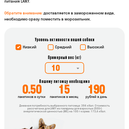
питания LAIKY.
Обратите внимание:
доставляется в замороженном виде,
необходимо сразу поместить в морозильник.
Уровень активности вашей собаки
Низкий
Средний
Высокий
Примерный вес (кг)
Вашему питомцу необходимо
0.50
15
190
пакетиков в сутки
пакетиков в месяц
рублей в день
Дневная потребность выбранного питомца:
394
кКал. Стоимость
расcчитана для LAIKY из говядины для взрослых (500г)
энергетической ценностью (ME) на 100 г корма: 173,4 кКал.