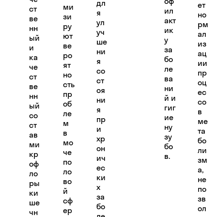
оф
дл
ет
ми
ст
ил
я
но
зи
ве
акт
ул
рм
ру
нн
ик
уч
ал
ют
ый
у
ше
из
ве
и
за
ни
ац
ро
ка
бо
я
ии
ят
че
ле
со
пр
но
ст
ва
ст
оц
сть
ве
ни
оя
ес
пр
нн
й и
ни
со
об
ый
гиг
я
в
ле
со
ие
пр
ме
м
ст
ну
и
та
в
ав
зу
хр
бо
мо
ми
бо
он
ли
че
кр
в.
ич
зм
по
оф
ес
а,
ло
ло
ки
не
во
ры
х
по
й
ки
за
зв
сф
ше
бо
ол
ер
чн
ле