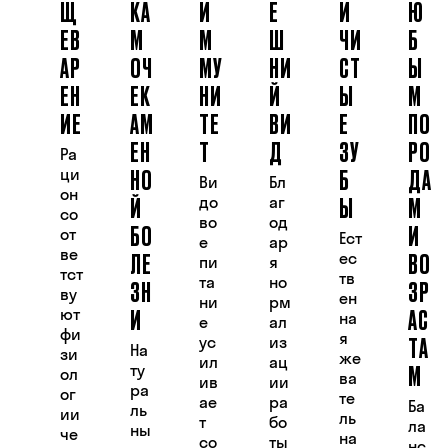
Щ
КА
И
Е
И
Ю
ЕВ
М
М
Ш
ЧИ
Б
АР
ОЧ
МУ
НИ
СТ
Ы
ЕН
ЕК
НИ
Й
Ы
М
ИЕ
АМ
ТЕ
ВИ
Е
ПО
ЕН
Т
Д
ЗУ
РО
Ра
НО
Б
ДА
ци
Ви
Бл
он
Й
Ы
М
до
аг
со
во
од
БО
И
от
Ест
е
ар
ве
ЛЕ
ВО
ес
пи
я
тст
тв
ЗН
та
но
ЗР
ву
ен
ни
рм
И
АС
ют
на
е
ал
фи
я
ТА
ус
из
На
зи
же
ил
ац
М
ту
ол
ва
ив
ии
ра
ог
те
ае
ра
Ба
ль
ии
ль
т
бо
ла
ны
че
на
со
ты
нс