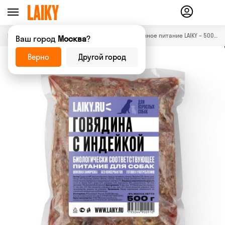
Главная страница
Магазин
Замороженное питание LAIKY – 500 г.
—
—
Ваш город
Москва
?
Верно
Другой город