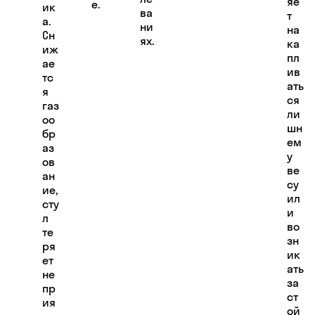
яе
е.
ик
ва
т
а.
ни
на
Сн
ях.
ка
иж
пл
ае
ив
тс
ать
я
ся
газ
ли
оо
шн
бр
ем
аз
у
ов
ве
ан
су
ие,
ил
сту
и
л
во
те
зн
ря
ик
ет
ать
не
за
пр
ст
ия
ой