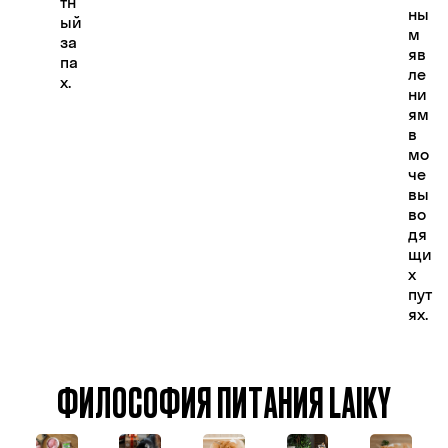
тн
ны
ый
м
за
яв
па
ле
х.
ни
ям
в
мо
че
вы
во
дя
щи
х
пут
ях.
ФИЛОСОФИЯ ПИТАНИЯ LAIKY