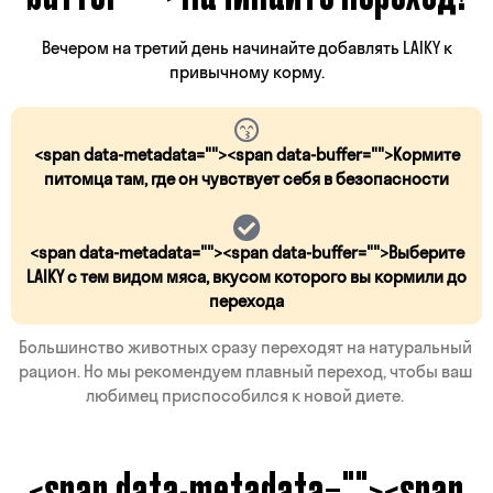
Вечером на третий день начинайте добавлять LAIKY к
привычному корму.
<span data-metadata="
">
<span data-buffer="
">Кормите
питомца там, где он чувствует себя в безопасности
<span data-metadata="
">
<span data-buffer="
">Выберите
LAIKY с тем видом мяса, вкусом которого вы кормили до
перехода
Большинство животных сразу переходят на натуральный 
рацион. Но мы рекомендуем плавный переход, чтобы ваш 
любимец приспособился к новой диете. 
<span data-metadata="
"><span