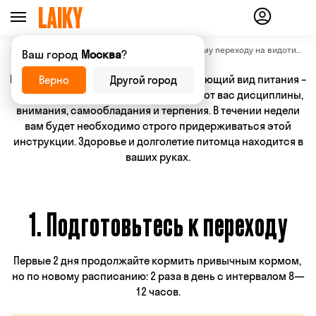
Главная страница
Инструкция по бережному переходу на видотипичный рацион
—
Ваш город
Москва
?
Перевод на биологически соответствующий вид питания –
Верно
Другой город
крайне важный период. Он потребует от вас дисциплины,
внимания, самообладания и терпения. В течении недели
вам будет необходимо строго придерживаться этой
инструкции. Здоровье и долголетие питомца находится в
ваших руках.
1. Подготовьтесь к переходу
Первые 2 дня продолжайте кормить привычным кормом, 
но по новому расписанию: 2 раза в день с интервалом 8—
12 часов.