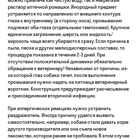
можно привлечь как чистую воду, так и некрепкий
раствор аптечной ромашки. Инородный предмет
устраняется по направлению от внешнего контура
глаза к внутреннему (в сторону носа), промыванию
подлежат оба глаза (отдельными тампонами). Крупное
единичное загрязнение, шерсть или жидкость/
аэрозоль чаще всего убираются сразу. Если причина в
пыли, песке и других мелкодисперсных составах, то
процедура показана в течение 2-3 дней. При
отсутствии положительной динамики обязательно
обращение к ветеринару! Независимо от причины, из-
за которой глаз собаки течет, после выполнения
промывания нужно надеть на питомца ветеринарный
воротник. Конструкция предупреждает расчесывание
и присоединение вторичной инфекции.
При аллергических реакциях нужно устранить
раздражитель. Иногда причину удается выявить
самостоятельно, например, собаке стали давать корм
другого производителя или она съела новое
лакомство, которое ранее не пробовала. В этом случае