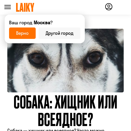
Ваш город
Москва
?
Верно
Другой город
СОБАКА: ХИЩНИК ИЛИ
ВСЕЯДНОЕ?
Собака — хищник или всеядное? Часто можно