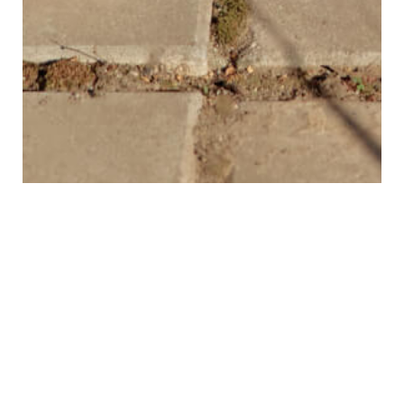
СТАРТОВЫЙ НАБОР LAIKY — ИДЕАЛЬНОЕ
ПЕРВОЕ ЗНАКОМСТВО
Полноценный рацион на первую неделю. Не
подойдёт — вернём деньги!
Только мясо, субпродукты, витамины и ничего
лишнего
Подходит даже собакам с чувствительным ЖКТ
Стул, аппетит и шерсть нормализуются уже
через неделю