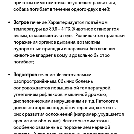
при этом симптоматика не успевает развиться,
собака погибает в течение одного-двух дней;
Острое
течение. Характеризуется подъёмом
температуры до 39,6 – 41°С. Животное становится
вялым, отказывается от еды. Развиваются признаки
поражения органов дыхания, возможны
судорожные припадки и параличи. Без лечения
животное впадает в кому и довольно быстро
погибает;
Подострое
течение. Является самым
распространённым. Обычно болезнь
сопровождается повышенной температурой,
угнетением рефлексов, мышечной дрожью,
диспепсическими нарушениями и т.д. Патология
довольно хорошо поддаётся терапии, хотя есть
риск развития осложнений (например, ухудшается
зрение или обоняние). Некоторые симптомы,
особенно связанные с поражением нервной
системы (например, судорожные подёргивания