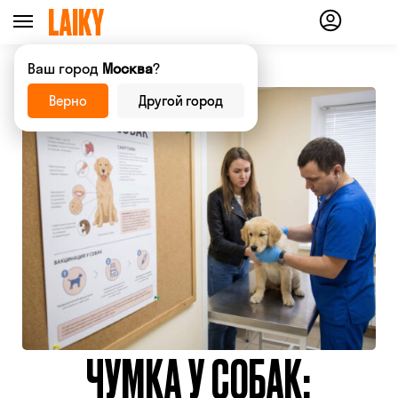
Ваш город
Москва
?
Верно
Другой город
ЧУМКА У СОБАК: