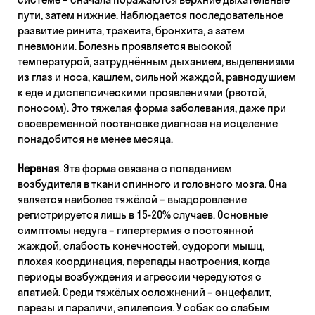
пути, затем нижние. Наблюдается последовательное
развитие ринита, трахеита, бронхита, а затем
пневмонии. Болезнь проявляется высокой
температурой, затруднённым дыханием, выделениями
из глаз и носа, кашлем, сильной жаждой, равнодушием
к еде и диспепсическими проявлениями (рвотой,
поносом). Это тяжелая форма заболевания, даже при
своевременной постановке диагноза на исцеление
понадобится не менее месяца.
Нервная
. Эта форма связана с попаданием
возбудителя в ткани спинного и головного мозга. Она
является наиболее тяжёлой – выздоровление
регистрируется лишь в 15-20% случаев. Основные
симптомы недуга – гипертермия с постоянной
жаждой, слабость конечностей, судороги мышц,
плохая координация, перепады настроения, когда
периоды возбуждения и агрессии чередуются с
апатией. Среди тяжёлых осложнений – энцефалит,
парезы и параличи, эпилепсия. У собак со слабым