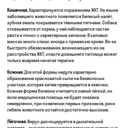
Кишечная.
Характеризуется поражением ЖКТ. На языке
заболевшего животного появляется белесый налёт,
зубная эмаль покрывается тёмными пятнами. Собака
отказывается от корма, у неё наблюдается частая
рвота и понос с характерным запахом. В каловых
массах много слизи, иногда с примесью крови. Из-за
быстрого обезвоживания, возникающего из-за
расстройства ЖКТ, спасти домашнего питомца может
только вовремя начатая терапия.
Кожная.
Для этой формы недуга характерно
образование красноватой сыпи на безволосых
участках, которая затем превращается в язвочки.
Кожная форма болезни считается самой лёгкой, но
если медицинская помощь не будет оказана
немедленно, при появлении первых признаков, риск
гибели животного остаётся достаточно высоким.
Лёгочная.
Вирус дислоцируется в дыхательной
системе – сначала поражаются верхние дыхательные