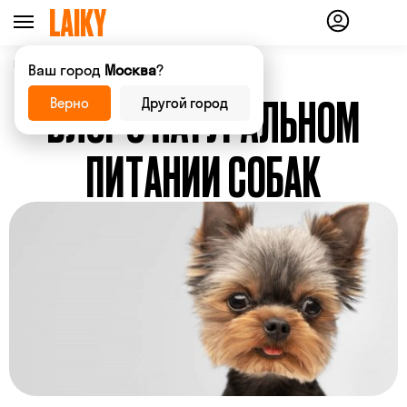
Главная страница
Блог
—
Ваш город
Москва
?
БЛОГ О НАТУРАЛЬНОМ
Верно
Другой город
ПИТАНИИ СОБАК